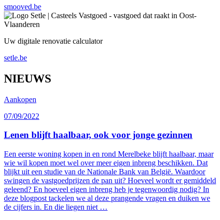
smooved.be
Uw digitale renovatie calculator
setle.be
NIEUWS
Aankopen
07/09/2022
Lenen blijft haalbaar, ook voor jonge gezinnen
Een eerste woning kopen in en rond Merelbeke blijft haalbaar, maar
wie wil kopen moet wel over meer eigen inbreng beschikken. Dat
blijkt uit een studie van de Nationale Bank van België. Waardoor
swingen de vastgoedprijzen de pan uit? Hoeveel wordt er gemiddeld
geleend? En hoeveel eigen inbreng heb je tegenwoordig nodig? In
deze blogpost tackelen we al deze prangende vragen en duiken we
de cijfers in. En die liegen niet …