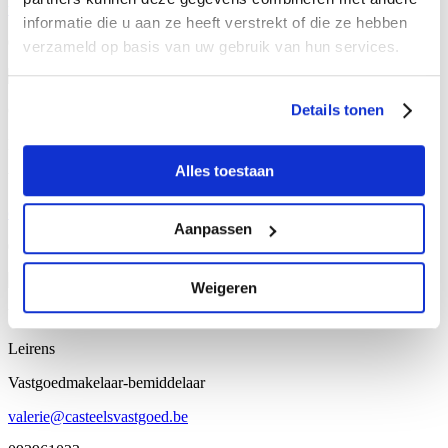
welkom@casteelsvastgoed.be
informatie die u aan ze heeft verstrekt of die ze hebben
092309910
verzameld op basis van uw gebruik van hun services.
Details tonen
Camille
Kickx
Alles toestaan
Vastgoedmakelaar-bemiddelaar 518.014 (BE)
camille@casteelsvastgoed.be
Aanpassen
093961020
Weigeren
Valerie
Leirens
Vastgoedmakelaar-bemiddelaar
valerie@casteelsvastgoed.be