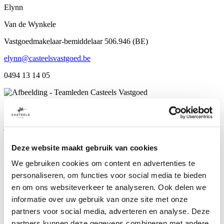
Elynn
Van de Wynkele
Vastgoedmakelaar-bemiddelaar 506.946 (BE)
elynn@casteelsvastgoed.be
0494 13 14 05
Ben jij de volgende?
jobs@casteelsvastgoed.be
092309910
Deze website maakt gebruik van cookies
We gebruiken cookies om content en advertenties te
personaliseren, om functies voor social media te bieden
Suzanne
en om ons websiteverkeer te analyseren. Ook delen we
Noyen
informatie over uw gebruik van onze site met onze
Dossierverantwoordelijke
partners voor social media, adverteren en analyse. Deze
partners kunnen deze gegevens combineren met andere