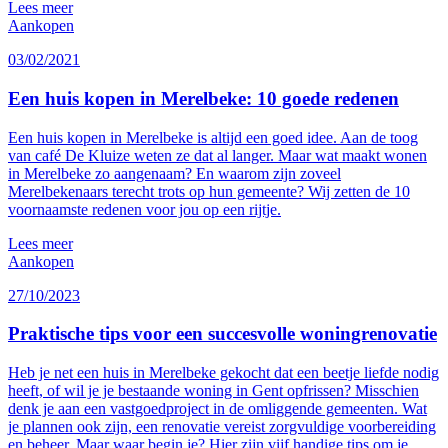
Lees meer
Aankopen
03/02/2021
Een huis kopen in Merelbeke: 10 goede redenen
Een huis kopen in Merelbeke is altijd een goed idee. Aan de toog
van café De Kluize weten ze dat al langer. Maar wat maakt wonen
in Merelbeke zo aangenaam? En waarom zijn zoveel
Merelbekenaars terecht trots op hun gemeente? Wij zetten de 10
voornaamste redenen voor jou op een rijtje.
Lees meer
Aankopen
27/10/2023
Praktische tips voor een succesvolle woningrenovatie
Heb je net een huis in Merelbeke gekocht dat een beetje liefde nodig
heeft, of wil je je bestaande woning in Gent opfrissen? Misschien
denk je aan een vastgoedproject in de omliggende gemeenten. Wat
je plannen ook zijn, een renovatie vereist zorgvuldige voorbereiding
en beheer. Maar waar begin je? Hier zijn vijf handige tips om je