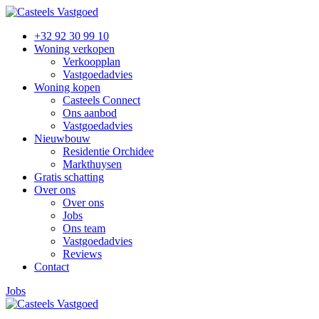
+32 92 30 99 10
Woning verkopen
Verkoopplan
Vastgoedadvies
Woning kopen
Casteels Connect
Ons aanbod
Vastgoedadvies
Nieuwbouw
Residentie Orchidee
Markthuysen
Gratis schatting
Over ons
Over ons
Jobs
Ons team
Vastgoedadvies
Reviews
Contact
Jobs